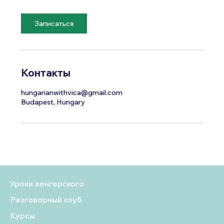
м
и
н
Записаться
у
т
Контакты
hungarianwithvica@gmail.com
Budapest, Hungary
Уроки венгерского
Разговорный клуб
Курсы